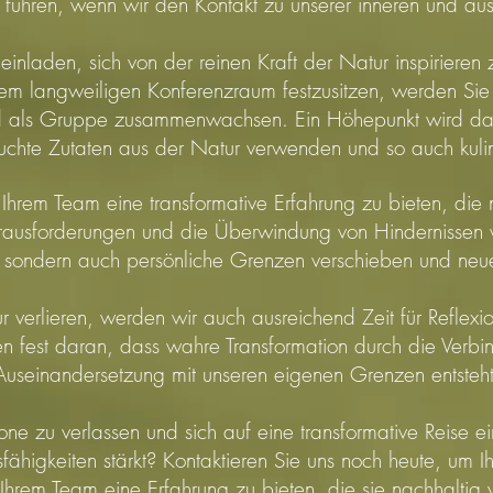
v führen, wenn wir den Kontakt zu unserer inneren und äu
einladen, sich von der reinen Kraft der Natur inspiriere
nem langweiligen Konferenzraum festzusitzen, werden Si
d als Gruppe zusammenwachsen. Ein Höhepunkt wird d
suchte Zutaten aus der Natur verwenden und so auch kul
d Ihrem Team eine transformative Erfahrung zu bieten, die
usforderungen und die Überwindung von Hindernissen w
ondern auch persönliche Grenzen verschieben und neue
r verlieren, werden wir auch ausreichend Zeit für Reflex
n fest daran, dass wahre Transformation durch die Verbi
Auseinandersetzung mit unseren eigenen Grenzen entsteht
zone zu verlassen und sich auf eine transformative Reise e
fähigkeiten stärkt? Kontaktieren Sie uns noch heute, um 
Ihrem Team eine Erfahrung zu bieten, die sie nachhaltig 