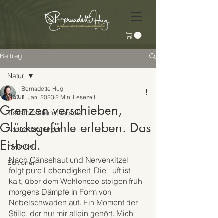
Beitrag
Natur
Bernadette Hug
Natur
1. Jan. 2023
2 Min. Lesezeit
Grenzen verschieben,
Transformationstherapie
Glücksgefühle erleben. Das
Naturerfahrungen
Eisbad.
Eisbaden
Nach Gänsehaut und Nervenkitzel 
Editionen
folgt pure Lebendigkeit. Die Luft ist 
kalt, über dem Wohlensee steigen früh 
morgens Dämpfe in Form von 
Nebelschwaden auf. Ein Moment der 
Stille, der nur mir allein gehört. Mich 